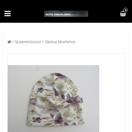
0
Vuxenmössor
Sköna blommor